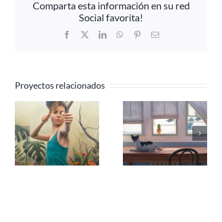
Comparta esta información en su red
Social favorita!
Facebook
X
LinkedIn
WhatsApp
Pinterest
Correo
electrónico
Proyectos relacionados
Vacío, oleo
Viento de
sobre tabla,
primavera,
40×90 cm,
35x64cm, Óleo
Óleo sobre
sobre lienzo
lienzo