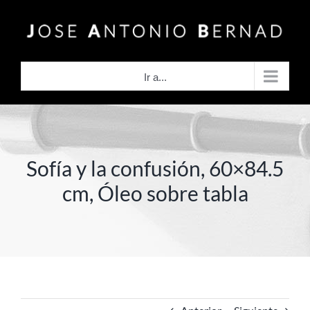
Saltar
al
contenido
Ir a...
Sofía y la confusión, 60×84.5
cm, Óleo sobre tabla