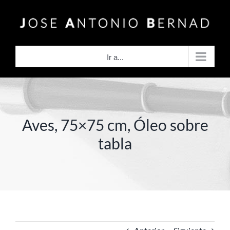
Saltar
al
contenido
Ir a...
Aves, 75×75 cm, Óleo sobre
tabla