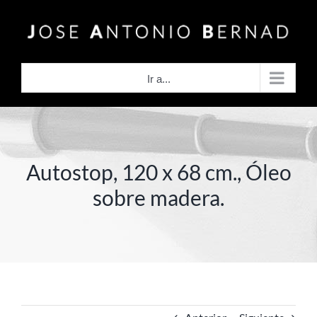
Saltar
al
contenido
Ir a...
Autostop, 120 x 68 cm., Óleo
sobre madera.